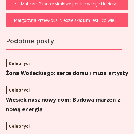
Nawigacja
Mateusz Psonak: viralowe polskie wersje i kariera wokalisty
wpisu
Małgorzata Przewłoka-Niedzielska: kim jest i co wiemy?
Podobne posty
Celebryci
Żona Wodeckiego: serce domu i muza artysty
Celebryci
Wiesiek nasz nowy dom: Budowa marzeń z
nową energią
Celebryci