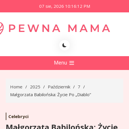
Skip
07 sie, 2026
10:16:13 PM
to
content
namama.pl
Menu
Home
2025
Październik
7
Małgorzata Babilońska: Życie Po „Diablo”
Celebryci
Małgorzata Babilońska: Życie