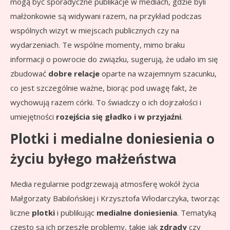
mogą być sporadyczne publikacje w mediach, gdzie byli
małżonkowie są widywani razem, na przykład podczas
wspólnych wizyt w miejscach publicznych czy na
wydarzeniach. Te wspólne momenty, mimo braku
informacji o powrocie do związku, sugerują, że udało im się
zbudować
dobre relacje
oparte na wzajemnym szacunku,
co jest szczególnie ważne, biorąc pod uwagę fakt, że
wychowują razem córki. To świadczy o ich dojrzałości i
umiejętności
rozejścia się gładko i w przyjaźni
.
Plotki i medialne doniesienia o
życiu byłego małżeństwa
Media regularnie podgrzewają atmosferę wokół życia
Małgorzaty Babilońskiej i Krzysztofa Włodarczyka, tworząc
liczne
plotki
i publikując
medialne doniesienia
. Tematyką
często są ich przeszłe problemy, takie jak
zdrady
czy