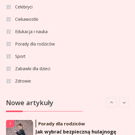
Celebryci
Celebryci
Adrian Borecki: wszystko, co
Ciekawostki
4
musisz wiedzieć
Edukacja i nauka
Porady dla rodziców
Celebryci
Agata Adamek wiek: ile lat ma
Sport
5
znana dziennikarka?
Zabawki dla dzieci
Zdrowie
Celebryci
Agata Sawicka wiek: Kim jest
6
Nowe artykuły
popularna influencerka?
Porady dla rodziców
1
Jak wybrać bezpieczną hulajnogę