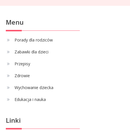
Celebryci
Menu
Adam Klimek mechanik: wiek,
3
kariera i pasje w jednym
Porady dla rodziców
Zabawki dla dzieci
Celebryci
Adrian Borecki: wszystko, co
Przepisy
4
musisz wiedzieć
Zdrowie
Wychowanie dziecka
Edukacja i nauka
Linki