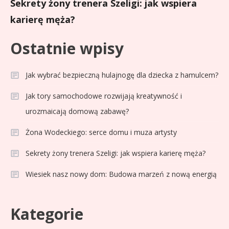
Sekrety żony trenera Szeligi: jak wspiera
karierę męża?
Ostatnie wpisy
Jak wybrać bezpieczną hulajnogę dla dziecka z hamulcem?
Jak tory samochodowe rozwijają kreatywność i
urozmaicają domową zabawę?
Żona Wodeckiego: serce domu i muza artysty
Sekrety żony trenera Szeligi: jak wspiera karierę męża?
Wiesiek nasz nowy dom: Budowa marzeń z nową energią
Celebryci
Adam Klimek mechanik: wiek,
3
Kategorie
kariera i pasje w jednym