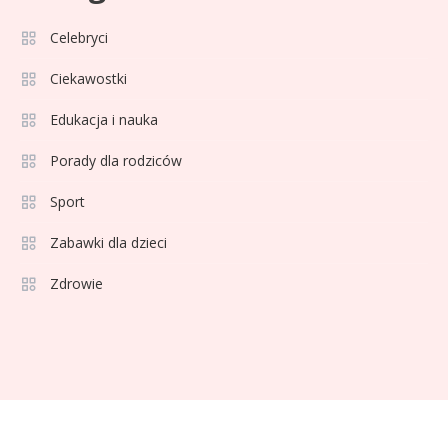
znana dziennikarka?
Celebryci
Celebryci
Ciekawostki
Agata Sawicka wiek: Kim jest
6
Edukacja i nauka
popularna influencerka?
Porady dla rodziców
Porady dla rodziców
1
Sport
Jak wybrać bezpieczną hulajnogę
Zabawki dla dzieci
dla dziecka z hamulcem?
Zdrowie
Celebryci
68 rozmiar na jaki wiek? Idealne
2
ubranka dla niemowlaka
Celebryci