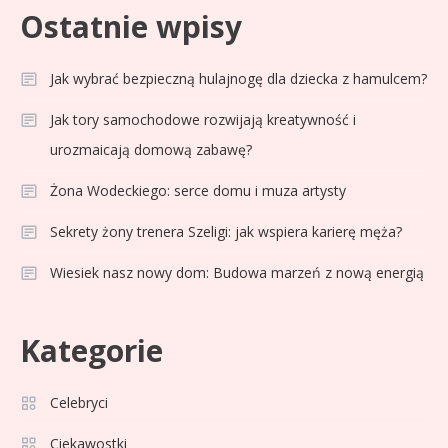
Ostatnie wpisy
Jak wybrać bezpieczną hulajnogę dla dziecka z hamulcem?
Jak tory samochodowe rozwijają kreatywność i
urozmaicają domową zabawę?
Żona Wodeckiego: serce domu i muza artysty
Sekrety żony trenera Szeligi: jak wspiera karierę męża?
Wiesiek nasz nowy dom: Budowa marzeń z nową energią
Celebryci
Adam Klimek mechanik: wiek,
3
Kategorie
kariera i pasje w jednym
Celebryci
Celebryci
Adrian Borecki: wszystko, co
Ciekawostki