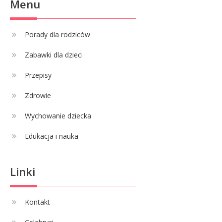
Menu
Adam Klimek mechanik: wiek,
3
kariera i pasje w jednym
Porady dla rodziców
Zabawki dla dzieci
Celebryci
Adrian Borecki: wszystko, co
Przepisy
4
musisz wiedzieć
Zdrowie
Wychowanie dziecka
Edukacja i nauka
Linki
Kontakt