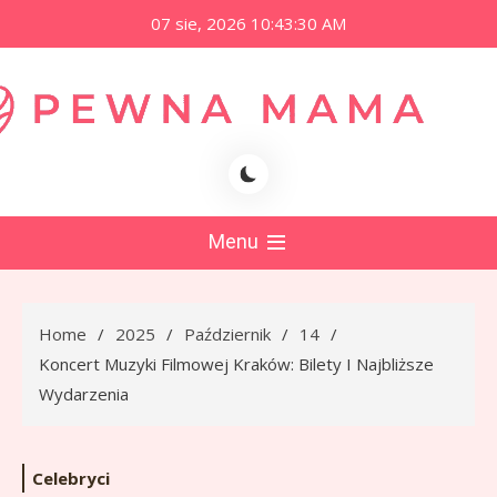
Skip
07 sie, 2026
10:43:31 AM
to
content
namama.pl
Menu
Home
2025
Październik
14
Koncert Muzyki Filmowej Kraków: Bilety I Najbliższe
Wydarzenia
Celebryci