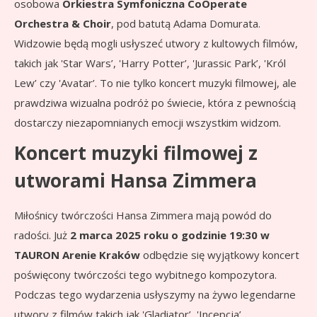
osobowa
Orkiestra Symfoniczna CoOperate
Orchestra & Choir
, pod batutą Adama Domurata.
Widzowie będą mogli usłyszeć utwory z kultowych filmów,
takich jak 'Star Wars’, 'Harry Potter’, 'Jurassic Park’, 'Król
Lew’ czy 'Avatar’. To nie tylko koncert muzyki filmowej, ale
prawdziwa wizualna podróż po świecie, która z pewnością
dostarczy niezapomnianych emocji wszystkim widzom.
Koncert muzyki filmowej z
utworami Hansa Zimmera
Miłośnicy twórczości Hansa Zimmera mają powód do
radości. Już
2 marca 2025 roku o godzinie 19:30 w
TAURON Arenie Kraków
odbędzie się wyjątkowy koncert
poświęcony twórczości tego wybitnego kompozytora.
Podczas tego wydarzenia usłyszymy na żywo legendarne
utwory z filmów takich jak 'Gladiator’, 'Incepcja’,