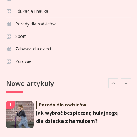
4
musisz wiedzieć
Edukacja i nauka
Porady dla rodziców
Celebryci
Agata Adamek wiek: ile lat ma
Sport
5
znana dziennikarka?
Zabawki dla dzieci
Zdrowie
Celebryci
Agata Sawicka wiek: Kim jest
6
Nowe artykuły
popularna influencerka?
Porady dla rodziców
1
Jak wybrać bezpieczną hulajnogę
dla dziecka z hamulcem?