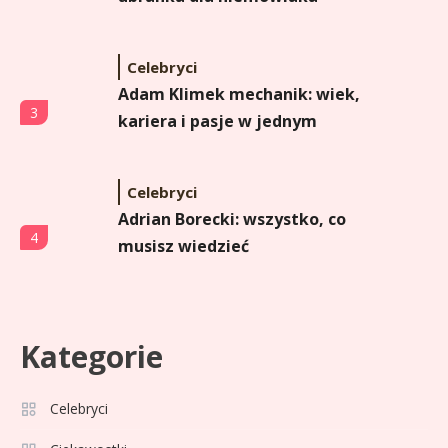
Celebryci
Adam Klimek mechanik: wiek,
3
kariera i pasje w jednym
Celebryci
Adrian Borecki: wszystko, co
4
musisz wiedzieć
Celebryci
Agata Adamek wiek: ile lat ma
Kategorie
5
znana dziennikarka?
Celebryci
Celebryci