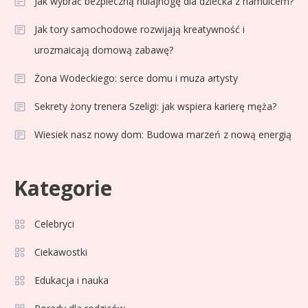
Jak wybrać bezpieczną hulajnogę dla dziecka z hamulcem?
Jak tory samochodowe rozwijają kreatywność i
urozmaicają domową zabawę?
Żona Wodeckiego: serce domu i muza artysty
Sekrety żony trenera Szeligi: jak wspiera karierę męża?
Wiesiek nasz nowy dom: Budowa marzeń z nową energią
Celebryci
Adam Klimek mechanik: wiek,
3
Kategorie
kariera i pasje w jednym
Celebryci
Celebryci
Adrian Borecki: wszystko, co
Ciekawostki
4
musisz wiedzieć
Edukacja i nauka