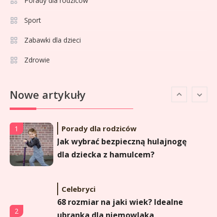
Porady dla rodziców
Celebryci
Agata Adamek wiek: ile lat ma
Sport
5
znana dziennikarka?
Zabawki dla dzieci
Zdrowie
Celebryci
Agata Sawicka wiek: Kim jest
6
Nowe artykuły
popularna influencerka?
Porady dla rodziców
1
Jak wybrać bezpieczną hulajnogę
dla dziecka z hamulcem?
Celebryci
68 rozmiar na jaki wiek? Idealne
2
ubranka dla niemowlaka