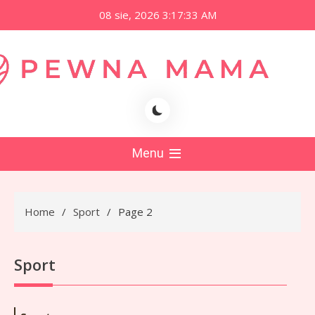
Skip
08 sie, 2026
3:17:33 AM
to
content
namama.pl
Menu
Home
Sport
Page 2
Sport