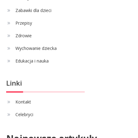
Zabawki dla dzieci
Celebryci
Adrian Borecki: wszystko, co
Przepisy
4
musisz wiedzieć
Zdrowie
Wychowanie dziecka
Edukacja i nauka
Linki
Kontakt
Celebryci