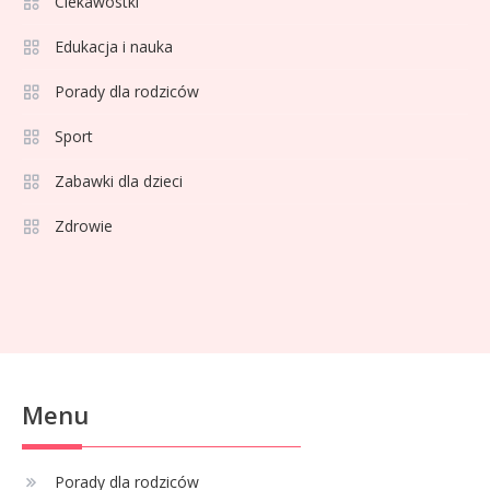
Ciekawostki
Agata Sawicka wiek: Kim jest
6
Edukacja i nauka
popularna influencerka?
Porady dla rodziców
Porady dla rodziców
1
Sport
Jak wybrać bezpieczną hulajnogę
Zabawki dla dzieci
dla dziecka z hamulcem?
Zdrowie
Celebryci
68 rozmiar na jaki wiek? Idealne
2
ubranka dla niemowlaka
Celebryci
Menu
Adam Klimek mechanik: wiek,
3
kariera i pasje w jednym
Porady dla rodziców