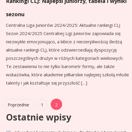
Rankingi CLJ: Najlepsi juniorzy, tabela i wyniki
sezonu
Centralna Liga Juniorów 2024/2025: Aktualne rankingi CLJ
Sezon 2024/2025 Centralnej Ligi Juniorów zapowiada się
niezwykle emocjonująco, a kibice z niecierpliwością śledzą
aktualne rankingi CLJ, które odzwierciedlają dyspozycję
poszczególnych drużyn w różnych kategoriach wiekowych.
Te zestawienia to nie tylko barometr formy, ale także
wskazówka, które akademie piłkarskie najlepiej szkolą młode
talenty i jak kształtuje się przyszłość […]
Stronicowanie
2
Poprzednie
1
Ostatnie wpisy
wpisów