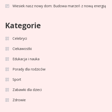
Wiesiek nasz nowy dom: Budowa marzeń z nową energią
Celebryci
Adam Klimek mechanik: wiek,
3
Kategorie
kariera i pasje w jednym
Celebryci
Celebryci
Adrian Borecki: wszystko, co
Ciekawostki
4
musisz wiedzieć
Edukacja i nauka
Porady dla rodziców
Celebryci
Agata Adamek wiek: ile lat ma
Sport
5
znana dziennikarka?
Zabawki dla dzieci
Zdrowie
Celebryci
Agata Sawicka wiek: Kim jest