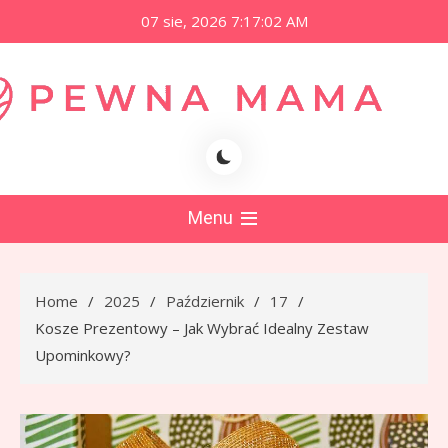
Skip
07 sie, 2026
7:17:02 AM
to
content
namama.pl
Menu
Home
2025
Październik
17
Kosze Prezentowy – Jak Wybrać Idealny Zestaw
Upominkowy?