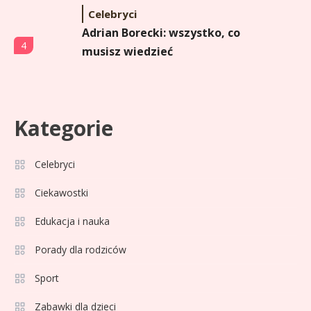
Celebryci
Adrian Borecki: wszystko, co
4
musisz wiedzieć
Celebryci
Agata Adamek wiek: ile lat ma
Kategorie
5
znana dziennikarka?
Celebryci
Celebryci
Ciekawostki
Agata Sawicka wiek: Kim jest
6
Edukacja i nauka
popularna influencerka?
Porady dla rodziców
Porady dla rodziców
1
Sport
Jak wybrać bezpieczną hulajnogę
Zabawki dla dzieci