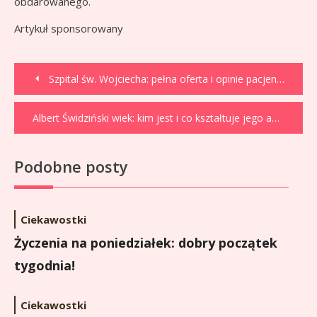
obdarowanego.
Artykuł sponsorowany
Nawigacja
Szpital św. Wojciecha: pełna oferta i opinie pacjentów
wpisu
Albert Świdziński wiek: kim jest i co kształtuje jego analizy?
Podobne posty
Ciekawostki
Życzenia na poniedziałek: dobry początek
tygodnia!
Ciekawostki