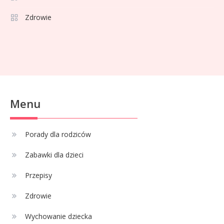
dla dziecka z hamulcem?
Zdrowie
Celebryci
68 rozmiar na jaki wiek? Idealne
2
ubranka dla niemowlaka
Celebryci
Menu
Adam Klimek mechanik: wiek,
3
kariera i pasje w jednym
Porady dla rodziców
Zabawki dla dzieci
Celebryci
Adrian Borecki: wszystko, co
Przepisy
4
musisz wiedzieć
Zdrowie
Wychowanie dziecka