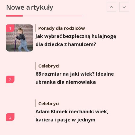
6
Nowe artykuły
popularna influencerka?
Porady dla rodziców
1
Jak wybrać bezpieczną hulajnogę
dla dziecka z hamulcem?
Celebryci
68 rozmiar na jaki wiek? Idealne
2
ubranka dla niemowlaka
Celebryci
Adam Klimek mechanik: wiek,
3
kariera i pasje w jednym