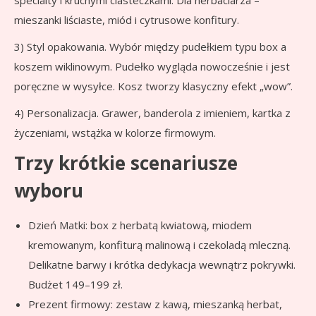
specialty i kruchymi ciasteczkami. Dla herbaciarza –
mieszanki liściaste, miód i cytrusowe konfitury.
3) Styl opakowania. Wybór między pudełkiem typu box a
koszem wiklinowym. Pudełko wygląda nowocześnie i jest
poręczne w wysyłce. Kosz tworzy klasyczny efekt „wow”.
4) Personalizacja. Grawer, banderola z imieniem, kartka z
życzeniami, wstążka w kolorze firmowym.
Trzy krótkie scenariusze
wyboru
Dzień Matki: box z herbatą kwiatową, miodem
kremowanym, konfiturą malinową i czekoladą mleczną.
Delikatne barwy i krótka dedykacja wewnątrz pokrywki.
Budżet 149–199 zł.
Prezent firmowy: zestaw z kawą, mieszanką herbat,