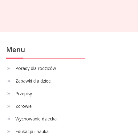
Celebryci
68 rozmiar na jaki wiek? Idealne
2
ubranka dla niemowlaka
Celebryci
Menu
Adam Klimek mechanik: wiek,
3
kariera i pasje w jednym
Porady dla rodziców
Zabawki dla dzieci
Celebryci
Adrian Borecki: wszystko, co
Przepisy
4
musisz wiedzieć
Zdrowie
Wychowanie dziecka
Edukacja i nauka