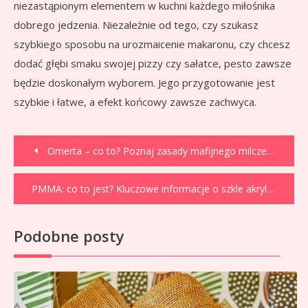
niezastąpionym elementem w kuchni każdego miłośnika
dobrego jedzenia. Niezależnie od tego, czy szukasz
szybkiego sposobu na urozmaicenie makaronu, czy chcesz
dodać głębi smaku swojej pizzy czy sałatce, pesto zawsze
będzie doskonałym wyborem. Jego przygotowanie jest
szybkie i łatwe, a efekt końcowy zawsze zachwyca.
Nawigacja
Omerta – co to? Poznaj zasady mafijnego milczenia i jego konsekwencje.
wpisu
PMMA: co to jest? Kluczowe informacje o szkle akrylowym
Podobne posty