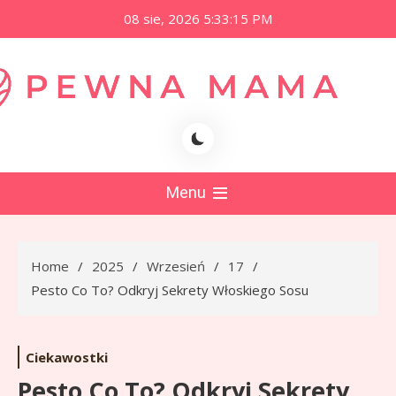
Skip
08 sie, 2026
5:33:16 PM
to
content
namama.pl
Menu
Home
2025
Wrzesień
17
Pesto Co To? Odkryj Sekrety Włoskiego Sosu
Ciekawostki
Pesto Co To? Odkryj Sekrety