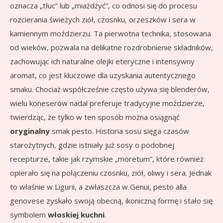
oznacza „tłuc” lub „miażdżyć”, co odnosi się do procesu
rozcierania świeżych ziół, czosnku, orzeszków i sera w
kamiennym moździerzu. Ta pierwotna technika, stosowana
od wieków, pozwala na delikatne rozdrobnienie składników,
zachowując ich naturalne olejki eteryczne i intensywny
aromat, co jest kluczowe dla uzyskania autentycznego
smaku. Chociaż współcześnie często używa się blenderów,
wielu koneserów nadal preferuje tradycyjne moździerze,
twierdząc, że tylko w ten sposób można osiągnąć
oryginalny
smak pesto. Historia sosu sięga czasów
starożytnych, gdzie istniały już sosy o podobnej
recepturze, takie jak rzymskie „moretum”, które również
opierało się na połączeniu czosnku, ziół, oliwy i sera. Jednak
to właśnie w Ligurii, a zwłaszcza w Genui, pesto alla
genovese zyskało swoją obecną, ikoniczną formę i stało się
symbolem
włoskiej kuchni
.