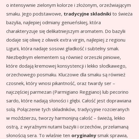
o intensywnie zielonym kolorze i złożonym, orzeźwiającym
smaku. Jego podstawowe,
tradycyjne składniki
to świeża
bazylia, najlepiej odmiany genueńskiej, która
charakteryzuje się delikatniejszym aromatem. Do bazylii
dodaje się oliwę z oliwek extra virgin, najlepiej z regionu
Ligurii, która nadaje sosowi gładkość i subtelny smak.
Niezbędnym elementem są również orzeszki piniowe,
które dodają kremowej konsystencji i lekko słodkawego,
orzechowego posmaku. Kluczowe dla smaku są również
czosnek, który wnosi pikantność, oraz twardy ser –
najczęściej parmezan (Parmigiano Reggiano) lub pecorino
sardo, które nadają słoności i głębi. Całość jest doprawiana
solą. Połączenie tych składników, tradycyjnie rozcieranych
w moździerzu, tworzy harmonijną całość – świeżą, lekko
ostrą, z wyraźnymi nutami bazylii i orzechów, przełamaną
słonością sera. To właśnie ten
oryginalny
smak sprawia,