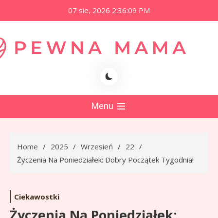
Skip
07 sie, 2026
2:36:10 PM
to
content
namama.pl
Menu
Home
2025
Wrzesień
22
Życzenia Na Poniedziałek: Dobry Początek Tygodnia!
Ciekawostki
Życzenia Na Poniedziałek: