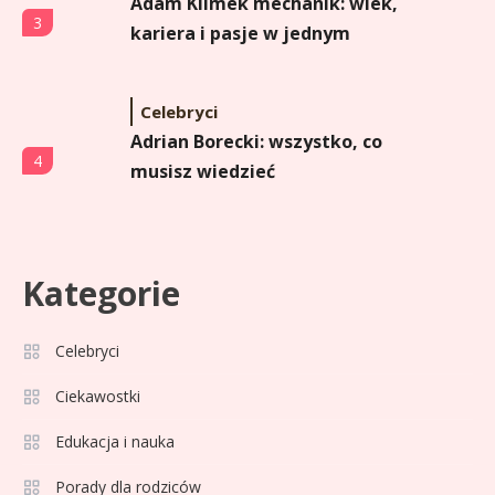
Adam Klimek mechanik: wiek,
3
kariera i pasje w jednym
Celebryci
Adrian Borecki: wszystko, co
4
musisz wiedzieć
Celebryci
Agata Adamek wiek: ile lat ma
Kategorie
5
znana dziennikarka?
Celebryci
Celebryci
Ciekawostki
Agata Sawicka wiek: Kim jest
6
Edukacja i nauka
popularna influencerka?
Porady dla rodziców