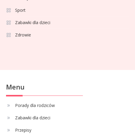
Porady dla rodziców
1
Sport
Jak wybrać bezpieczną hulajnogę
Zabawki dla dzieci
dla dziecka z hamulcem?
Zdrowie
Celebryci
68 rozmiar na jaki wiek? Idealne
2
ubranka dla niemowlaka
Celebryci
Menu
Adam Klimek mechanik: wiek,
3
kariera i pasje w jednym
Porady dla rodziców
Zabawki dla dzieci
Celebryci
Adrian Borecki: wszystko, co
Przepisy
4