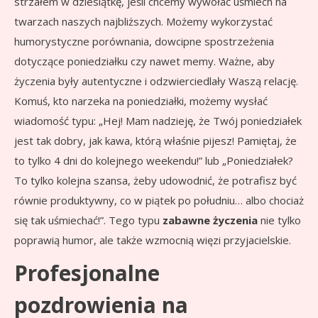
strzałem w dziesiątkę, jeśli chcemy wywołać uśmiech na
twarzach naszych najbliższych. Możemy wykorzystać
humorystyczne porównania, dowcipne spostrzeżenia
dotyczące poniedziałku czy nawet memy. Ważne, aby
życzenia były autentyczne i odzwierciedlały Waszą relację.
Komuś, kto narzeka na poniedziałki, możemy wysłać
wiadomość typu: „Hej! Mam nadzieję, że Twój poniedziałek
jest tak dobry, jak kawa, którą właśnie pijesz! Pamiętaj, że
to tylko 4 dni do kolejnego weekendu!” lub „Poniedziałek?
To tylko kolejna szansa, żeby udowodnić, że potrafisz być
równie produktywny, co w piątek po południu… albo chociaż
się tak uśmiechać!”. Tego typu
zabawne życzenia
nie tylko
poprawią humor, ale także wzmocnią więzi przyjacielskie.
Profesjonalne
pozdrowienia na