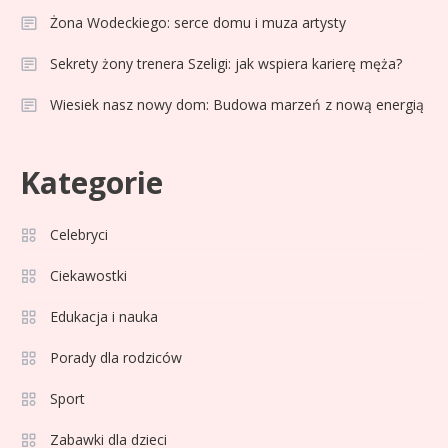
Żona Wodeckiego: serce domu i muza artysty
Sekrety żony trenera Szeligi: jak wspiera karierę męża?
Wiesiek nasz nowy dom: Budowa marzeń z nową energią
Celebryci
Adam Klimek mechanik: wiek,
3
Kategorie
kariera i pasje w jednym
Celebryci
Celebryci
Adrian Borecki: wszystko, co
Ciekawostki
4
musisz wiedzieć
Edukacja i nauka
Porady dla rodziców
Celebryci
Agata Adamek wiek: ile lat ma
Sport
5
znana dziennikarka?
Zabawki dla dzieci