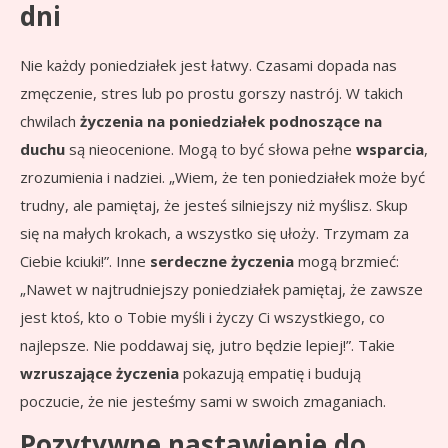
dni
Nie każdy poniedziałek jest łatwy. Czasami dopada nas
zmęczenie, stres lub po prostu gorszy nastrój. W takich
chwilach
życzenia na poniedziałek podnoszące na
duchu
są nieocenione. Mogą to być słowa pełne
wsparcia
,
zrozumienia i nadziei. „Wiem, że ten poniedziałek może być
trudny, ale pamiętaj, że jesteś silniejszy niż myślisz. Skup
się na małych krokach, a wszystko się ułoży. Trzymam za
Ciebie kciuki!”. Inne
serdeczne życzenia
mogą brzmieć:
„Nawet w najtrudniejszy poniedziałek pamiętaj, że zawsze
jest ktoś, kto o Tobie myśli i życzy Ci wszystkiego, co
najlepsze. Nie poddawaj się, jutro będzie lepiej!”. Takie
wzruszające życzenia
pokazują empatię i budują
poczucie, że nie jesteśmy sami w swoich zmaganiach.
Pozytywne nastawienie do