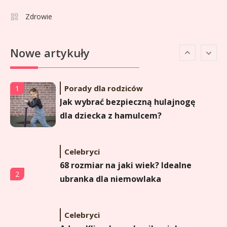
Zdrowie
Celebryci
Agata Sawicka wiek: Kim jest
6
Nowe artykuły
popularna influencerka?
Porady dla rodziców
1
Jak wybrać bezpieczną hulajnogę
dla dziecka z hamulcem?
Celebryci
68 rozmiar na jaki wiek? Idealne
2
ubranka dla niemowlaka
Celebryci