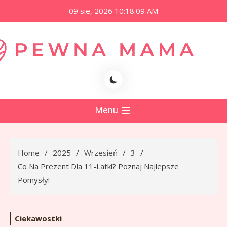
Skip
09 sie, 2026
10:18:10 AM
to
content
namama.pl
Menu
Home
2025
Wrzesień
3
Co Na Prezent Dla 11-Latki? Poznaj Najlepsze
Pomysły!
Ciekawostki