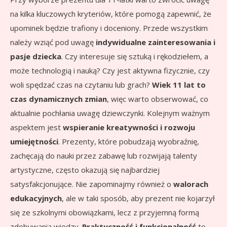
na kilka kluczowych kryteriów, które pomogą zapewnić, że
upominek będzie trafiony i doceniony. Przede wszystkim
należy wziąć pod uwagę
indywidualne zainteresowania i
pasje dziecka
. Czy interesuje się sztuką i rękodziełem, a
może technologią i nauką? Czy jest aktywna fizycznie, czy
woli spędzać czas na czytaniu lub grach?
Wiek 11 lat to
czas dynamicznych zmian
, więc warto obserwować, co
aktualnie pochłania uwagę dziewczynki. Kolejnym ważnym
aspektem jest
wspieranie kreatywności i rozwoju
umiejętności
. Prezenty, które pobudzają wyobraźnię,
zachęcają do nauki przez zabawę lub rozwijają talenty
artystyczne, często okazują się najbardziej
satysfakcjonujące. Nie zapominajmy również o
walorach
edukacyjnych
, ale w taki sposób, aby prezent nie kojarzył
się ze szkolnymi obowiązkami, lecz z przyjemną formą
zdobywania wiedzy.
Praktyczność i funkcjonalność
to