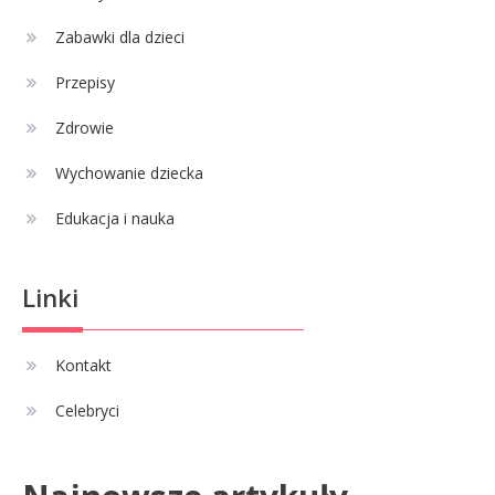
Zabawki dla dzieci
Celebryci
Adrian Borecki: wszystko, co
Przepisy
4
musisz wiedzieć
Zdrowie
Wychowanie dziecka
Edukacja i nauka
Linki
Kontakt
Celebryci