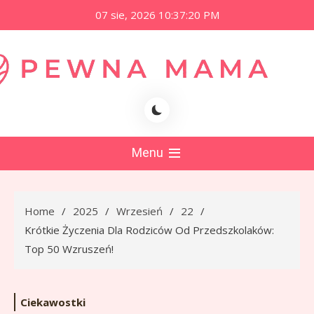
Skip
07 sie, 2026
10:37:21 PM
to
content
namama.pl
Menu
Home
2025
Wrzesień
22
Krótkie Życzenia Dla Rodziców Od Przedszkolaków:
Top 50 Wzruszeń!
Ciekawostki