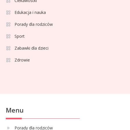
Ciekawostki
Agata Sawicka wiek: Kim jest
6
Edukacja i nauka
popularna influencerka?
Porady dla rodziców
Porady dla rodziców
1
Sport
Jak wybrać bezpieczną hulajnogę
Zabawki dla dzieci
dla dziecka z hamulcem?
Zdrowie
Celebryci
68 rozmiar na jaki wiek? Idealne
2
ubranka dla niemowlaka
Celebryci
Menu
Adam Klimek mechanik: wiek,
3
kariera i pasje w jednym
Porady dla rodziców