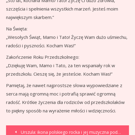
„Sto lat, kochana Mamo/Tato! Życzę Ci dużo zdrowia,
szczęścia i spełnienia wszystkich marzeń. Jesteś moim
największym skarbem.”
Na Święta:
„Wesołych Świąt, Mamo i Tato! Życzę Wam dużo uśmiechu,
radości i pyszności. Kocham Was!”
Zakończenie Roku Przedszkolnego:
„Dziękuję Wam, Mamo i Tato, za ten wspaniały rok w
przedszkolu. Cieszę się, że jesteście. Kocham Was!”
Pamiętaj, że nawet najprostsze słowa wypowiedziane z
serca mają ogromną moc i potrafią sprawić ogromną
radość. Krótkie życzenia dla rodziców od przedszkolaków
to piękny sposób na wyrażenie miłości i wdzięczności.
Nawigacja
Urszula: ikona polskiego rocka i jej muzyczna podróż