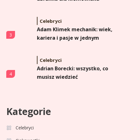
Celebryci
Adam Klimek mechanik: wiek,
3
kariera i pasje w jednym
Celebryci
Adrian Borecki: wszystko, co
4
musisz wiedzieć
Celebryci
Agata Adamek wiek: ile lat ma
Kategorie
5
znana dziennikarka?
Celebryci
Celebryci