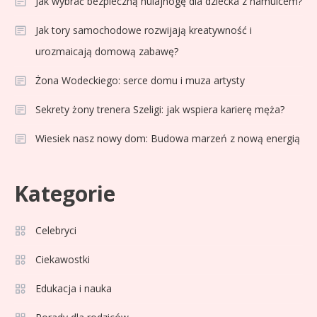
Jak wybrać bezpieczną hulajnogę dla dziecka z hamulcem?
Jak tory samochodowe rozwijają kreatywność i
urozmaicają domową zabawę?
Żona Wodeckiego: serce domu i muza artysty
Sekrety żony trenera Szeligi: jak wspiera karierę męża?
Wiesiek nasz nowy dom: Budowa marzeń z nową energią
Celebryci
Adam Klimek mechanik: wiek,
3
Kategorie
kariera i pasje w jednym
Celebryci
Celebryci
Adrian Borecki: wszystko, co
Ciekawostki
4
musisz wiedzieć
Edukacja i nauka