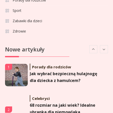
Porady dla rodziców
Celebryci
Agata Adamek wiek: ile lat ma
Sport
5
znana dziennikarka?
Zabawki dla dzieci
Zdrowie
Celebryci
Agata Sawicka wiek: Kim jest
6
Nowe artykuły
popularna influencerka?
Porady dla rodziców
1
Jak wybrać bezpieczną hulajnogę
dla dziecka z hamulcem?
Celebryci
68 rozmiar na jaki wiek? Idealne
2
ubranka dla niemowlaka