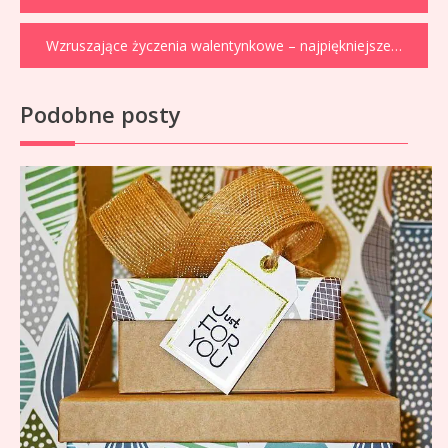
wpisu
Wzruszające życzenia walentynkowe – najpiękniejsze słowa miłości
Podobne posty