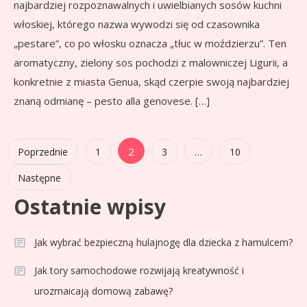
najbardziej rozpoznawalnych i uwielbianych sosów kuchni
włoskiej, którego nazwa wywodzi się od czasownika
„pestare”, co po włosku oznacza „tłuc w moździerzu”. Ten
aromatyczny, zielony sos pochodzi z malowniczej Ligurii, a
konkretnie z miasta Genua, skąd czerpie swoją najbardziej
znaną odmianę – pesto alla genovese. […]
Stronicowanie
2
…
Poprzednie
1
3
10
wpisów
Następne
Ostatnie wpisy
Jak wybrać bezpieczną hulajnogę dla dziecka z hamulcem?
Jak tory samochodowe rozwijają kreatywność i
urozmaicają domową zabawę?