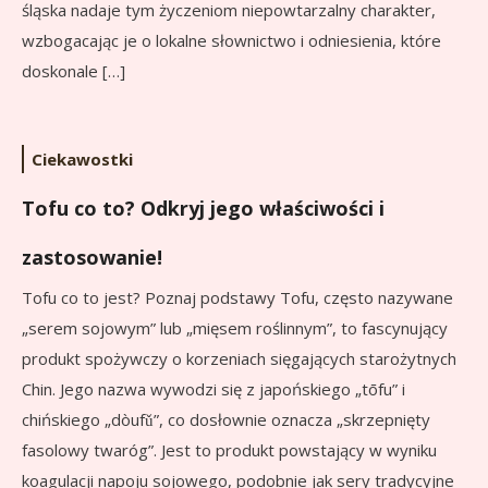
śląska nadaje tym życzeniom niepowtarzalny charakter,
wzbogacając je o lokalne słownictwo i odniesienia, które
doskonale […]
Ciekawostki
Tofu co to? Odkryj jego właściwości i
zastosowanie!
Tofu co to jest? Poznaj podstawy Tofu, często nazywane
„serem sojowym” lub „mięsem roślinnym”, to fascynujący
produkt spożywczy o korzeniach sięgających starożytnych
Chin. Jego nazwa wywodzi się z japońskiego „tōfu” i
chińskiego „dòufǔ”, co dosłownie oznacza „skrzepnięty
fasolowy twaróg”. Jest to produkt powstający w wyniku
koagulacji napoju sojowego, podobnie jak sery tradycyjne