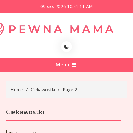
Skip
09 sie, 2026
10:41:11 AM
to
content
namama.pl
Menu
Home
Ciekawostki
Page 2
Ciekawostki