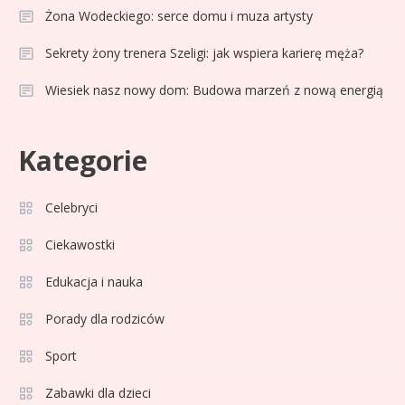
Żona Wodeckiego: serce domu i muza artysty
Sekrety żony trenera Szeligi: jak wspiera karierę męża?
Wiesiek nasz nowy dom: Budowa marzeń z nową energią
Celebryci
Adam Klimek mechanik: wiek,
3
Kategorie
kariera i pasje w jednym
Celebryci
Celebryci
Adrian Borecki: wszystko, co
Ciekawostki
4
musisz wiedzieć
Edukacja i nauka
Porady dla rodziców
Celebryci
Agata Adamek wiek: ile lat ma
Sport
5
znana dziennikarka?
Zabawki dla dzieci