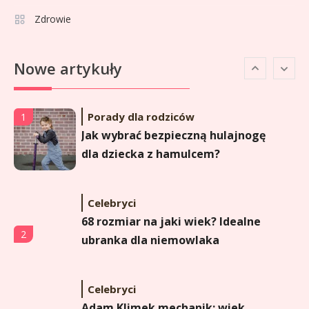
Zdrowie
Celebryci
Agata Sawicka wiek: Kim jest
6
Nowe artykuły
popularna influencerka?
Porady dla rodziców
1
Jak wybrać bezpieczną hulajnogę
dla dziecka z hamulcem?
Celebryci
68 rozmiar na jaki wiek? Idealne
2
ubranka dla niemowlaka
Celebryci
Adam Klimek mechanik: wiek,