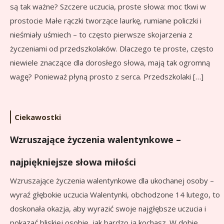
są tak ważne? Szczere uczucia, proste słowa: moc tkwi w
prostocie Małe rączki tworzące laurkę, rumiane policzki i
nieśmiały uśmiech – to często pierwsze skojarzenia z
życzeniami od przedszkolaków. Dlaczego te proste, często
niewiele znaczące dla dorosłego słowa, mają tak ogromną
wagę? Ponieważ płyną prosto z serca. Przedszkolaki […]
Ciekawostki
Wzruszające życzenia walentynkowe –
najpiękniejsze słowa miłości
Wzruszające życzenia walentynkowe dla ukochanej osoby –
wyraź głębokie uczucia Walentynki, obchodzone 14 lutego, to
doskonała okazja, aby wyrazić swoje najgłębsze uczucia i
pokazać bliskiej osobie, jak bardzo ją kochasz. W dobie