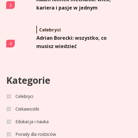
3
kariera i pasje w jednym
Celebryci
Adrian Borecki: wszystko, co
4
musisz wiedzieć
Celebryci
Agata Adamek wiek: ile lat ma
Kategorie
5
znana dziennikarka?
Celebryci
Celebryci
Ciekawostki
Agata Sawicka wiek: Kim jest
6
Edukacja i nauka
popularna influencerka?
Porady dla rodziców