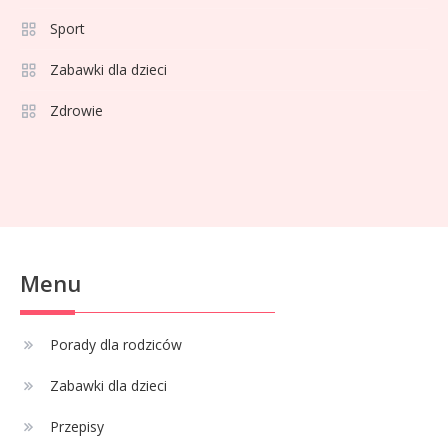
Porady dla rodziców
1
Sport
Jak wybrać bezpieczną hulajnogę
Zabawki dla dzieci
dla dziecka z hamulcem?
Zdrowie
Celebryci
68 rozmiar na jaki wiek? Idealne
2
ubranka dla niemowlaka
Celebryci
Menu
Adam Klimek mechanik: wiek,
3
kariera i pasje w jednym
Porady dla rodziców
Zabawki dla dzieci
Celebryci
Adrian Borecki: wszystko, co
Przepisy
4