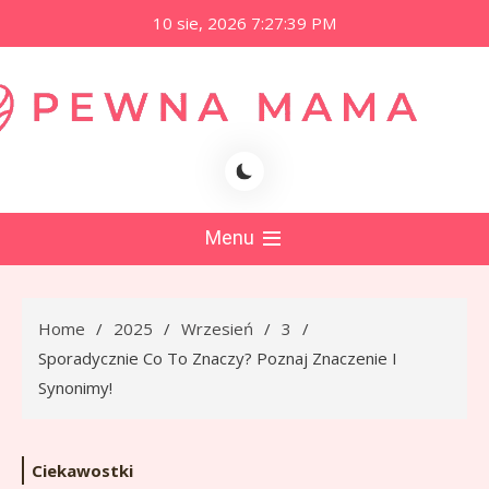
Skip
10 sie, 2026
7:27:40 PM
to
content
namama.pl
Menu
Home
2025
Wrzesień
3
Sporadycznie Co To Znaczy? Poznaj Znaczenie I
Synonimy!
Ciekawostki