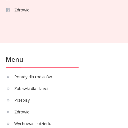
dla dziecka z hamulcem?
Zdrowie
Celebryci
68 rozmiar na jaki wiek? Idealne
2
ubranka dla niemowlaka
Celebryci
Menu
Adam Klimek mechanik: wiek,
3
kariera i pasje w jednym
Porady dla rodziców
Zabawki dla dzieci
Celebryci
Adrian Borecki: wszystko, co
Przepisy
4
musisz wiedzieć
Zdrowie
Wychowanie dziecka