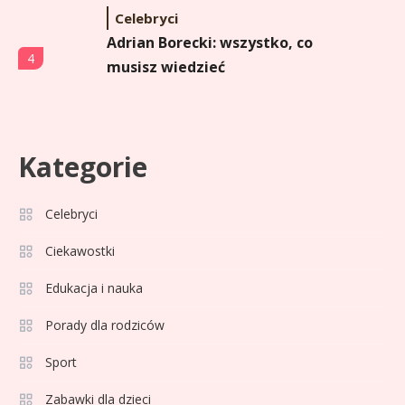
Celebryci
Adrian Borecki: wszystko, co
4
musisz wiedzieć
Celebryci
Agata Adamek wiek: ile lat ma
Kategorie
5
znana dziennikarka?
Celebryci
Celebryci
Ciekawostki
Agata Sawicka wiek: Kim jest
6
Edukacja i nauka
popularna influencerka?
Porady dla rodziców
Porady dla rodziców
1
Sport
Jak wybrać bezpieczną hulajnogę
Zabawki dla dzieci