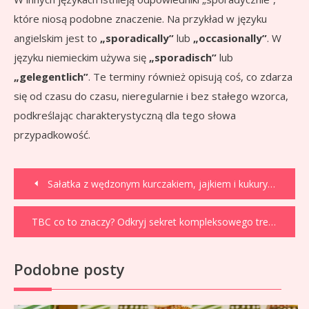
które niosą podobne znaczenie. Na przykład w języku
angielskim jest to
„sporadically”
lub
„occasionally”
. W
języku niemieckim używa się
„sporadisch”
lub
„gelegentlich”
. Te terminy również opisują coś, co zdarza
się od czasu do czasu, nieregularnie i bez stałego wzorca,
podkreślając charakterystyczną dla tego słowa
przypadkowość.
Nawigacja
Sałatka z wędzonym kurczakiem, jajkiem i kukurydzą: Twój hit!
wpisu
TBC co to znaczy? Odkryj sekret kompleksowego treningu!
Podobne posty