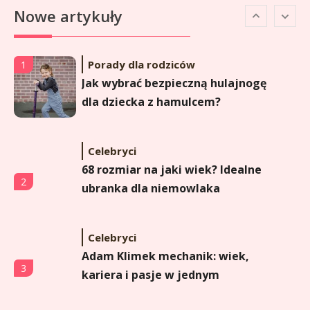
6
Nowe artykuły
popularna influencerka?
Porady dla rodziców
1
Jak wybrać bezpieczną hulajnogę
dla dziecka z hamulcem?
Celebryci
68 rozmiar na jaki wiek? Idealne
2
ubranka dla niemowlaka
Celebryci
Adam Klimek mechanik: wiek,
3
kariera i pasje w jednym