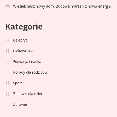
Wiesiek nasz nowy dom: Budowa marzeń z nową energią
Celebryci
Adam Klimek mechanik: wiek,
3
Kategorie
kariera i pasje w jednym
Celebryci
Celebryci
Adrian Borecki: wszystko, co
Ciekawostki
4
musisz wiedzieć
Edukacja i nauka
Porady dla rodziców
Celebryci
Agata Adamek wiek: ile lat ma
Sport
5
znana dziennikarka?
Zabawki dla dzieci
Zdrowie
Celebryci
Agata Sawicka wiek: Kim jest