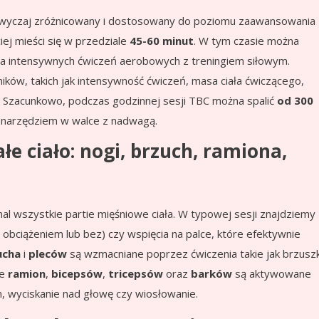
zazwyczaj zróżnicowany i dostosowany do poziomu zaawansowania
ej mieści się w przedziale
45-60 minut
. W tym czasie można
zenia intensywnych ćwiczeń aerobowych z treningiem siłowym.
nników, takich jak intensywność ćwiczeń, masa ciała ćwiczącego,
 Szacunkowo, podczas godzinnej sesji TBC można spalić
od 300
m narzędziem w walce z nadwagą.
e ciało: nogi, brzuch, ramiona,
al wszystkie partie mięśniowe ciała. W typowej sesji znajdziemy
z obciążeniem lub bez) czy wspięcia na palce, które efektywnie
ucha
i
pleców
są wzmacniane poprzez ćwiczenia takie jak brzuszk
ie
ramion
,
bicepsów
,
tricepsów
oraz
barków
są aktywowane
on, wyciskanie nad głowę czy wiosłowanie.