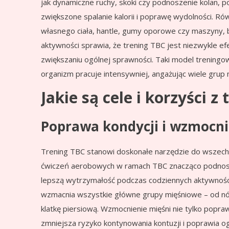
jak dynamiczne ruchy, skoki czy podnoszenie kolan, po
zwiększone spalanie kalorii i poprawę wydolności. Ró
własnego ciała, hantle, gumy oporowe czy maszyny, b
aktywności sprawia, że trening TBC jest niezwykle efe
zwiększaniu ogólnej sprawności. Taki model treningo
organizm pracuje intensywniej, angażując wiele grup
Jakie są cele i korzyści z
Poprawa kondycji i wzmocni
Trening TBC stanowi doskonałe narzędzie do wszech
ćwiczeń aerobowych w ramach TBC znacząco podnosi 
lepszą wytrzymałość podczas codziennych aktywności.
wzmacnia wszystkie główne grupy mięśniowe – od nóg 
klatkę piersiową. Wzmocnienie mięśni nie tylko popra
zmniejsza ryzyko kontynowania kontuzji i poprawia og