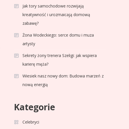
Jak tory samochodowe rozwijają
kreatywność i urozmaicają domową
zabawę?
Żona Wodeckiego: serce domu i muza
artysty
u
Sekrety żony trenera Szeligi: jak wspiera
karierę męża?
Wiesiek nasz nowy dom: Budowa marzeń z
nową energią
Celebryci
Adam Klimek mechanik:
3
Kategorie
wiek, kariera i pasje w
jednym
Celebryci
Celebryci