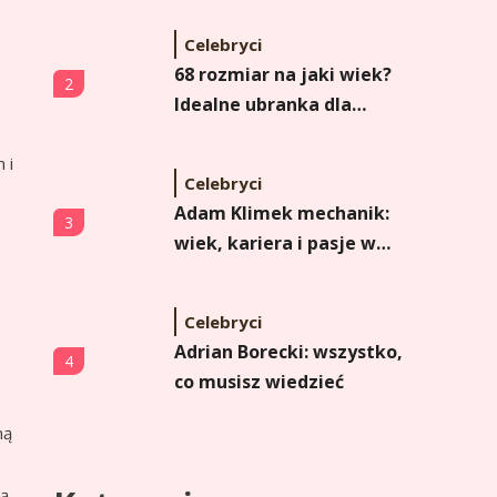
Celebryci
68 rozmiar na jaki wiek?
2
Idealne ubranka dla
niemowlaka
 i
Celebryci
Adam Klimek mechanik:
3
wiek, kariera i pasje w
jednym
Celebryci
Adrian Borecki: wszystko,
4
co musisz wiedzieć
ną
Celebryci
Agata Adamek wiek: ile
zą