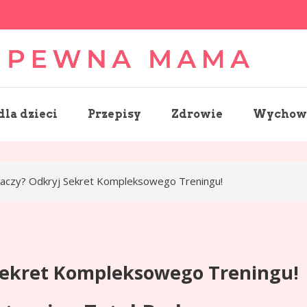
wnamama.pl
la dzieci
Przepisy
Zdrowie
Wychowa
aczy? Odkryj Sekret Kompleksowego Treningu!
Sekret Kompleksowego Treningu!