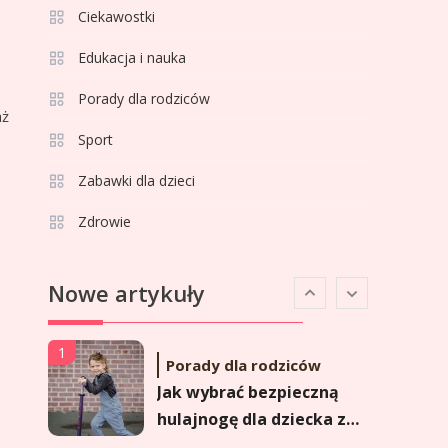
Adrian Borecki: wszystko,
Ciekawostki
4
co musisz wiedzieć
Edukacja i nauka
Porady dla rodziców
Celebryci
aż
Agata Adamek wiek: ile
Sport
5
lat ma znana
Zabawki dla dzieci
dziennikarka?
Zdrowie
Celebryci
Agata Sawicka wiek: Kim
6
Nowe artykuły
jest popularna
influencerka?
1
Porady dla rodziców
Jak wybrać bezpieczną
hulajnogę dla dziecka z
hamulcem?