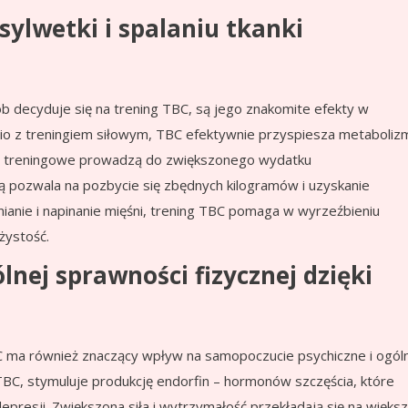
ylwetki i spalaniu tkanki
b decyduje się na trening TBC, są jego znakomite efekty w
dio z treningiem siłowym, TBC efektywnie przyspiesza metabolizm
sje treningowe prowadzą do zwiększonego wydatku
ą pozwala na pozbycie się zbędnych kilogramów i uzyskanie
anie i napinanie mięśni, trening TBC pomaga w wyrzeźbieniu
ężystość.
nej sprawności fizycznej dzięki
C ma również znaczący wpływ na samopoczucie psychiczne i ogól
t TBC, stymuluje produkcję endorfin – hormonów szczęścia, które
epresji. Zwiększona siła i wytrzymałość przekładają się na więks