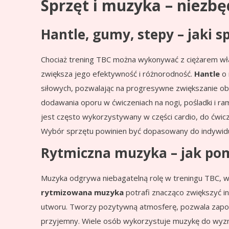
Sprzęt i muzyka – niezb
Hantle, gumy, stepy – jaki 
Chociaż trening TBC można wykonywać z ciężarem wł
zwiększa jego efektywność i różnorodność.
Hantle
o 
siłowych, pozwalając na progresywne zwiększanie ob
dodawania oporu w ćwiczeniach na nogi, pośladki i ram
jest często wykorzystywany w części cardio, do ćwic
Wybór sprzętu powinien być dopasowany do indywidua
Rytmiczna muzyka – jak po
Muzyka odgrywa niebagatelną rolę w treningu TBC, w
rytmizowana muzyka
potrafi znacząco zwiększyć i
utworu. Tworzy pozytywną atmosferę, pozwala zapomni
przyjemny. Wiele osób wykorzystuje muzykę do wyz