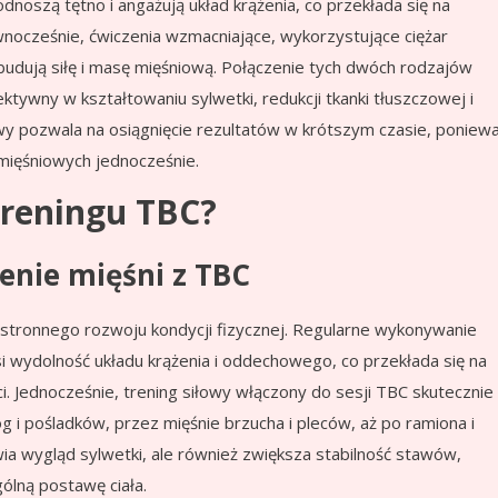
dnoszą tętno i angażują układ krążenia, co przekłada się na
wnocześnie, ćwiczenia wzmacniające, wykorzystujące ciężar
udują siłę i masę mięśniową. Połączenie tych dwóch rodzajów
ktywny w kształtowaniu sylwetki, redukcji tkanki tłuszczowej i
wy pozwala na osiągnięcie rezultatów w krótszym czasie, poniew
 mięśniowych jednocześnie.
 treningu TBC?
enie mięśni z TBC
stronnego rozwoju kondycji fizycznej. Regularne wykonywanie
wydolność układu krążenia i oddechowego, co przekłada się na
 Jednocześnie, trening siłowy włączony do sesji TBC skutecznie
i pośladków, przez mięśnie brzucha i pleców, aż po ramiona i
wia wygląd sylwetki, ale również zwiększa stabilność stawów,
ólną postawę ciała.