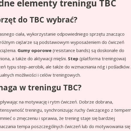
ędne elementy treningu TBC
sprzęt do TBC wybrać?
asnego ciała, wykorzystanie odpowiedniego sprzętu znacząco
różnym ciężarze są podstawowym wyposażeniem do ćwiczeń
ciążenia.
Gumy oporowe
(resistance bands) są doskonałe do
iona, a także do aktywacji mięśni.
Step
(platforma treningowa)
zeń typu step-aerobik, ale także do wzmacniania nóg i pośladków.
lnych możliwości i celów treningowych.
maga w treningu TBC?
pływając na motywację i rytm ćwiczeń. Dobrze dobrana,
ntensywność treningu, synchronizując ruchy ćwiczącego z tempe
eć o zmęczeniu i sprawia, że trening staje się bardziej
naczania tempa poszczególnych ćwiczeń lub do motywowania się