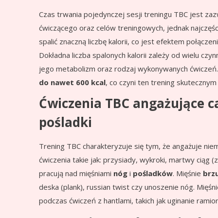
Czas trwania pojedynczej sesji treningu TBC jest 
ćwiczącego oraz celów treningowych, jednak najczęści
spalić znaczną liczbę kalorii, co jest efektem połąc
Dokładna liczba spalonych kalorii zależy od wielu czy
jego metabolizm oraz rodzaj wykonywanych ćwiczeń.
do nawet 600 kcal
, co czyni ten trening skuteczny
Ćwiczenia TBC angażujące cał
pośladki
Trening TBC charakteryzuje się tym, że angażuje niem
ćwiczenia takie jak: przysiady, wykroki, martwy ciąg (
pracują nad mięśniami
nóg
i
pośladków
. Mięśnie
brz
deska (plank), russian twist czy unoszenie nóg. Mięśn
podczas ćwiczeń z hantlami, takich jak uginanie rami