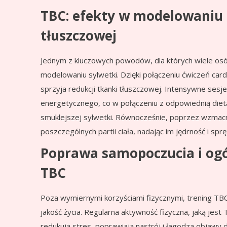
TBC: efekty w modelowaniu s
tłuszczowej
Jednym z kluczowych powodów, dla których wiele osó
modelowaniu sylwetki. Dzięki połączeniu ćwiczeń car
sprzyja redukcji tkanki tłuszczowej. Intensywne se
energetycznego, co w połączeniu z odpowiednią diet
smuklejszej sylwetki. Równocześnie, poprzez wzmacni
poszczególnych partii ciała, nadając im jędrność i spr
Poprawa samopoczucia i ogól
TBC
Poza wymiernymi korzyściami fizycznymi, trening TB
jakość życia. Regularna aktywność fizyczna, jaką jes
redukują stres, poprawiają nastrój i łagodzą objawy d