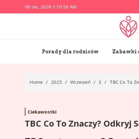
Skip
06 sie, 2026
1:10:59 AM
to
content
pe
Porady dla rodziców
Zabawki d
Home
2025
Wrzesień
3
TBC Co To Zn
Ciekawostki
TBC Co To Znaczy? Odkryj 